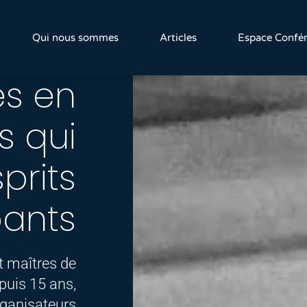
z vos
Qui nous sommes
Articles
Espace Confér
es en
s qui
prits
pants
t maîtres de
puis 15 ans,
ganisateurs