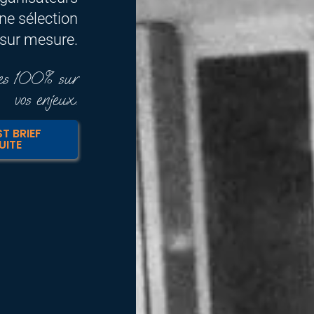
ne sélection
sur mesure.
nées 100% sur
vos enjeux.
T BRIEF
UITE