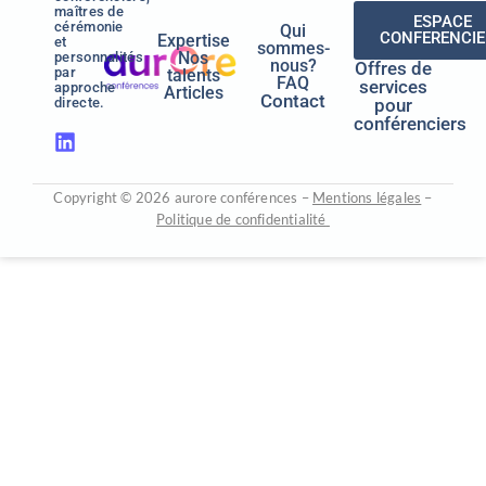
maîtres de
ESPACE
cérémonie
Qui
CONFERENCIE
Expertise
et
sommes-
Nos
personnalités
nous?
Offres de
par
talents
FAQ
services
approche
Articles
Contact
pour
directe.
conférenciers
Copyright © 2026 aurore conférences –
Mentions légales
–
Politique de confidentialité