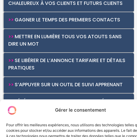
CHALEUREUX À VOS CLIENTS ET FUTURS CLIENTS
>>
GAGNER LE TEMPS DES PREMIERS CONTACTS
>>
METTRE EN LUMIÈRE TOUS VOS ATOUTS SANS
DIRE UN MOT
>>
SE LIBÉRER DE L’ANNONCE TARIFAIRE ET DÉTAILS
PRATIQUES
>>
S’APPUYER SUR UN OUTIL DE SUIVI APPRENANT
>>
BÉNÉFICIER D’UNE VUE GLOBALE ET PRÉCISE DES
SOLLICITATIONS
Gérer le consentement
Pour offrir les meilleures expériences, nous utilisons des technologies telles 
Vous êtes
cookies pour stocker et/ou accéder aux informations des appareils. Le fait de
à ces technologies nous permettra de traiter des données telles que le comp