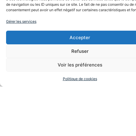
conférencier ou
de navigation ou les ID uniques sur ce site. Le fait de ne pas consentir ou de r
consentement peut avoir un effet négatif sur certaines caractéristiques et fo
animateur
Gérer les services
professionnel
Accepter
et souhaitez être accompagné au quotidien dans
votre activité, cet espace de contact est fait pour
Refuser
cela.
Voir les préférences
Nom
Politique de cookies
Prénom
Site web (facultatif)
Téléphone