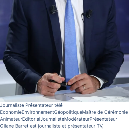
Journaliste Présentateur télé
EconomieEnvironnementGéopolitiqueMaître de Cérémonie
AnimateurEditorialJournalisteModérateurPrésentateur
Gilane Barret est journaliste et présentateur TV,