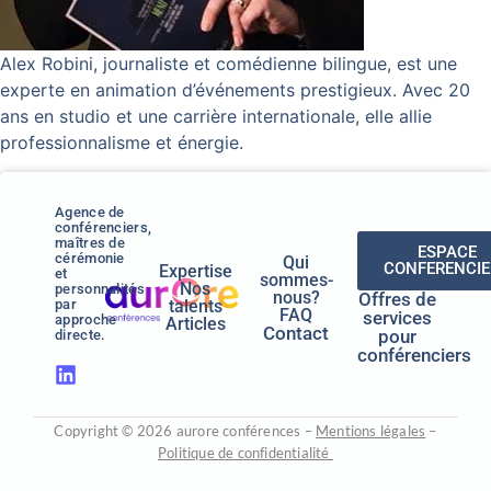
Alex Robini, journaliste et comédienne bilingue, est une
experte en animation d’événements prestigieux. Avec 20
ans en studio et une carrière internationale, elle allie
professionnalisme et énergie.
Agence de
conférenciers,
maîtres de
ESPACE
cérémonie
Qui
CONFERENCIE
Expertise
et
sommes-
Nos
personnalités
nous?
Offres de
par
talents
FAQ
services
approche
Articles
Contact
pour
directe.
conférenciers
Copyright © 2026 aurore conférences –
Mentions légales
–
Politique de confidentialité