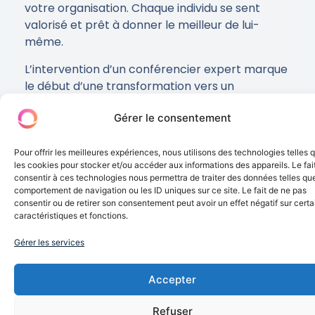
votre organisation. Chaque individu se sent
valorisé et prêt à donner le meilleur de lui-
même.
L’intervention d’un conférencier expert marque
le début d’une transformation vers un
engagement renouvelé qui propulse les
Gérer le consentement
entreprises vers une culture où chaque
collaborateur devient ambassadeur d’une
marque employeur à la fois innovante et
Pour offrir les meilleures expériences, nous utilisons des technologies telles 
les cookies pour stocker et/ou accéder aux informations des appareils. Le fai
inspirante.
consentir à ces technologies nous permettra de traiter des données telles que
comportement de navigation ou les ID uniques sur ce site. Le fait de ne pas
Envie d'aller plus loin ?
consentir ou de retirer son consentement peut avoir un effet négatif sur cert
Rejoignez notre newsletter et laissez-nous vous
caractéristiques et fonctions.
accompagner dans la transformation de vos
événements d’entreprise en véritables
Gérer les services
expériences mémorables.
Accepter
Inscrivez-vous pour ne manquer aucune de nos
actualités !
Refuser