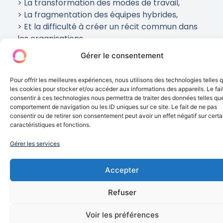
> La transformation des modes de travail,
> La fragmentation des équipes hybrides,
> Et la difficulté à créer un récit commun dans
les organisations.
Gérer le consentement
LUMIÈRE SUR un de nos conférenciers :
Arnaud Collery avec une bonne dose
Pour offrir les meilleures expériences, nous utilisons des technologies telles 
d’humanité.
les cookies pour stocker et/ou accéder aux informations des appareils. Le fai
Conférencier international, Chief Happiness
consentir à ces technologies nous permettra de traiter des données telles que
Officer de référence et storyteller reconnu,
comportement de navigation ou les ID uniques sur ce site. Le fait de ne pas
consentir ou de retirer son consentement peut avoir un effet négatif sur cert
Arnaud Collery
explore ce que signifie être
caractéristiques et fonctions.
aligné dans un monde qui valorise encore trop
l’apparence plutôt que la cohérence.
Gérer les services
Son parcours, entre innovation managériale,
stand-up, créativité et transformation, rappelle
Accepter
que :
Un leader n’influence vraiment que lorsqu’il ose
Refuser
montrer ce qui le rend profondément humain.
Voir les préférences
Dans ses interventions, Arnaud aborde :