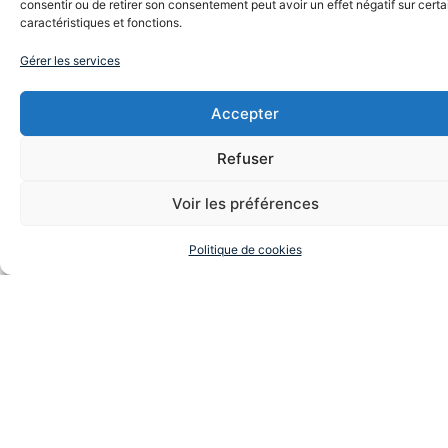
consentir ou de retirer son consentement peut avoir un effet négatif sur cert
caractéristiques et fonctions.
Explorez d'autres profils
similaires à celui de Laura
Gérer les services
Lange
Accepter
sur de nombreux thèmes et domaines intéressants pour
votre entreprise :
Refuser
Communication
Humour
Leadership
Management
Voir les préférences
Philosophie
Quête de sens
Politique de cookies
Olivier Veran