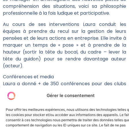
compréhension des situations, voici sa philosophie
professionnelle à la fois ludique et participative.
Au cours de ses interventions Laura conduit les
équipes à prendre du recul sur la gestion de leurs
pensées et de leurs actions en entreprise. Elle invite à
marquer un temps de « pose » et à prendre de la
hauteur (sortir la tête du bocal, du cadre – lever la
tête du guidon) pour se rendre davantage auteur
(acteur).
Conférences et media
Laura a donné + de 350 conférences pour des clubs
d’entreprises, des groupes du CAC40 et des PME-ETI,
Gérer le consentement
elle se produit dans un seule-en-scène et a écrit un
livre et prépare 2 nouveaux ouvrages à paraitre
Pour offrir les meilleures expériences, nous utilisons des technologies telles 
prochainement, elle a mis en ligne une centaine de
les cookies pour stocker et/ou accéder aux informations des appareils. Le fai
vidéos sur Youtube.
consentir à ces technologies nous permettra de traiter des données telles que
comportement de navigation ou les ID uniques sur ce site. Le fait de ne pas