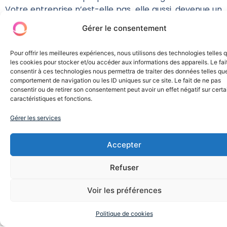
Votre entreprise n’est-elle pas, elle aussi, devenue un
site de rencontres ? Les effets du numérique sur les
Gérer le consentement
relations n’y sont-ils pas les mêmes qu’au sein de
l’entreprise : impatience, incivilité, infidélité et
Pour offrir les meilleures expériences, nous utilisons des technologies telles 
renversement du rapport salarié-employeur ?
les cookies pour stocker et/ou accéder aux informations des appareils. Le fai
consentir à ces technologies nous permettra de traiter des données telles que
comportement de navigation ou les ID uniques sur ce site. Le fait de ne pas
> La Déponction, alternative à la décroissance ?
consentir ou de retirer son consentement peut avoir un effet négatif sur cert
caractéristiques et fonctions.
Face au discrédit jeté sur l’écologie militante et à
l’échec de certaines approches, il est urgent de faire
Gérer les services
émerger un nouveau récit pour l’avenir de la planète.
En faisant le pont entre décroissance et capitalisme,
Accepter
« La Déponction » propose une voie nouvelle, capable
de créer un consensus et de rassembler aussi bien les
Refuser
chefs d’entreprise que les militants écologistes.
Voir les préférences
Le constat
Politique de cookies
Une impasse idéologique. Arnaud analyse les raisons