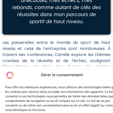
anecdotes, mes échecs, mes
rebonds, comme autant de clés des
réussites dans mon parcours de
sportif de haut niveau.
Les passerelles entre le monde du sport de haut
niveau et celui de l’entreprise sont nombreuses. À
travers ses conférences, Camille explore les thèmes
cruciaux de la réussite et de l’échec, soulignant
l’importance de tirer des leçons de chaque
expérience. Il partage également des insights sur
Gérer le consentement
l’esprit d’équipe, le développement d’un mental de
champion, la motivation face aux obstacles, la gestion
Pour offrir les meilleures expériences, nous utilisons des technologies telles 
du stress, la santé mentale et l’innovation.
les cookies pour stocker et/ou accéder aux informations des appareils. Le fai
consentir à ces technologies nous permettra de traiter des données telles que
comportement de navigation ou les ID uniques sur ce site. Le fait de ne pas
consentir ou de retirer son consentement peut avoir un effet négatif sur cert
Explorez d'autres profils
caractéristiques et fonctions.