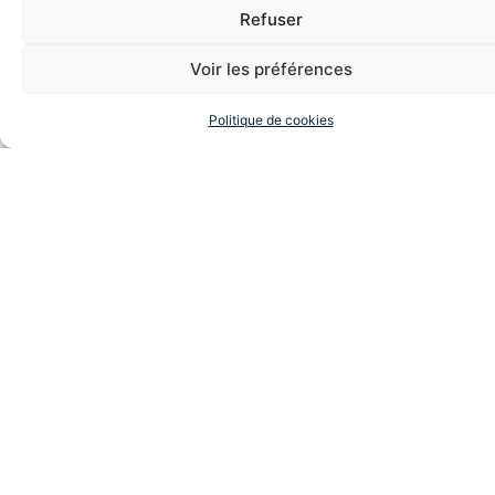
Refuser
Voir les préférences
Arnaud Collery
Politique de cookies
Communication
,
Gestion du stress
,
Intelligence émotionnelle
,
Leadership
,
Management
,
Quête de sens
Diane Gaillard
Communication
,
Maître de Cérémonie