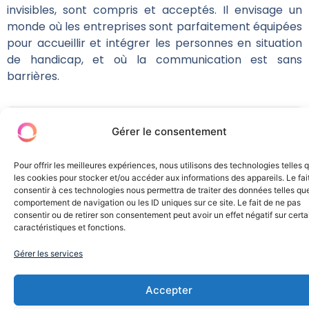
invisibles, sont compris et acceptés. Il envisage un
monde où les entreprises sont parfaitement équipées
pour accueillir et intégrer les personnes en situation
de handicap, et où la communication est sans
barrières.
Explorez d'autres profils
Gérer le consentement
similaires à celui de Vivien
Pour offrir les meilleures expériences, nous utilisons des technologies telles 
Laplane
les cookies pour stocker et/ou accéder aux informations des appareils. Le fai
consentir à ces technologies nous permettra de traiter des données telles que
sur de nombreux thèmes et domaines intéressants pour
votre entreprise :
comportement de navigation ou les ID uniques sur ce site. Le fait de ne pas
consentir ou de retirer son consentement peut avoir un effet négatif sur cert
Communication
Inclusion
caractéristiques et fonctions.
Gérer les services
Accepter